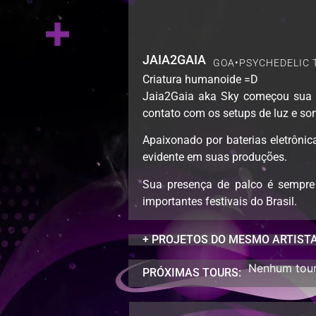
JAIA2GAIA
GOA
•
PSYCHEDELIC 
Criatura humanoide =D
Jaia2Gaia aka Sky começou sua pe
contato com os setups de luz e so
Apaixonado por baterias eletrônica
evidente em suas produções.
Sua presença de palco é sempre 
importantes festivais do Brasil.
+ PROJETOS DO MESMO ARTISTA
Nenhum tour 
PRÓXIMAS TOURS: